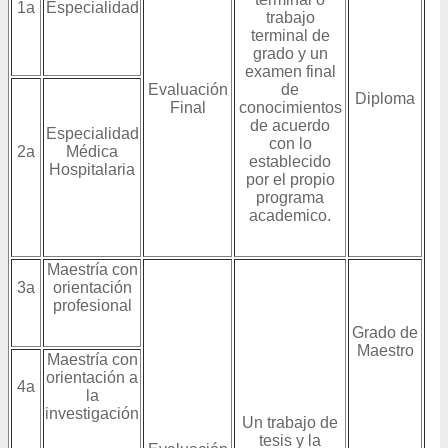
1a
Especialidad
trabajo
terminal de
grado y un
examen final
Evaluación
de
Diploma
Final
conocimientos
de acuerdo
Especialidad
con lo
2a
Médica
establecido
Hospitalaria
por el propio
programa
academico.
Maestría con
3a
orientación
profesional
Grado de
Maestro
Maestría con
orientación a
4a
la
investigación
Un trabajo de
tesis y la